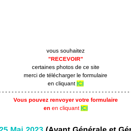
vous souhaitez
"RECEVOIR"
certaines photos de ce site
merci de télécharger le formulaire
en cliquant
ICI
- - - - - - - - - - - - - - - - - - - - - - - - - - - - - - - - - - - - - - - - - 
Vous pouvez renvoyer votre formulaire
en
en cliquant
ICI
 25 Mai
2023
(Avant Générale et
Gé