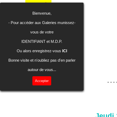
Aller au contenu
Recevoir
Galeries
Galeries
Inscription
Calendrier
La Presse
Contact
Accueil
les photos
Photos
Vidéos
Bienvenue,
- Pour accéder aux Galeries m
unissez-
vous de votre
IDENTIFIANT et M.D.P.
Ou alors enregistrez-vous
ICI
Bonne visite et n'oubliez pas d'en parler
autour de vous...
Accepter
- - - 
Jeudi