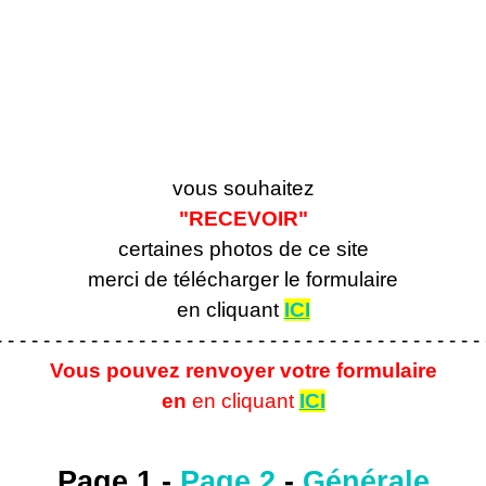
vous souhaitez
"RECEVOIR"
certaines photos de ce site
merci de télécharger le formulaire
en cliquant
ICI
- - - - - - - - - - - - - - - - - - - - - - - - - - - - - - - - - - - - - - - - - 
Vous pouvez renvoyer votre formulaire
en
en cliquant
ICI
Page 1 -
Page 2
-
Générale