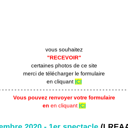
vous souhaitez
"RECEVOIR"
certaines photos de ce site
merci de télécharger le formulaire
en cliquant
ICI
- - - - - - - - - - - - - - - - - - - - - - - - - - - - - - - - - - - - - - - - - 
Vous pouvez renvoyer votre formulaire
en
en cliquant
ICI
mbre 2020 - 1er spectacle
(LREA