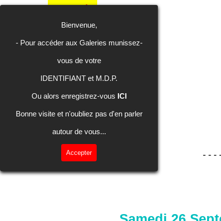
Aller au contenu
Recevoir
Galeries
Galeries
Inscription
Calendrier
La Presse
Contact
Accueil
les photos
Photos
Vidéos
Bienvenue,
- Pour accéder aux Galeries m
unissez-
vous de votre
IDENTIFIANT et M.D.P.
Ou alors enregistrez-vous
ICI
Bonne visite et n'oubliez pas d'en parler
autour de vous...
Accepter
- - - 
Samedi 26 Septe