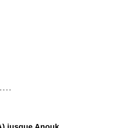
- - - -
A)
jusque Anouk